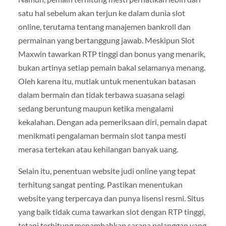
satu hal sebelum akan terjun ke dalam dunia slot
online, terutama tentang manajemen bankroll dan
permainan yang bertanggung jawab. Meskipun Slot
Maxwin tawarkan RTP tinggi dan bonus yang menarik,
bukan artinya setiap pemain bakal selamanya menang.
Oleh karena itu, mutlak untuk menentukan batasan
dalam bermain dan tidak terbawa suasana selagi
sedang beruntung maupun ketika mengalami
kekalahan. Dengan ada pemeriksaan diri, pemain dapat
menikmati pengalaman bermain slot tanpa mesti
merasa tertekan atau kehilangan banyak uang.
Selain itu, penentuan website judi online yang tepat
terhitung sangat penting. Pastikan menentukan
website yang terpercaya dan punya lisensi resmi. Situs
yang baik tidak cuma tawarkan slot dengan RTP tinggi,
tetapi terhitung menambahkan sarana pelanggan yang