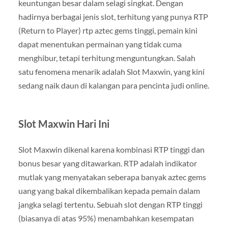
keuntungan besar dalam selagi singkat. Dengan
hadirnya berbagai jenis slot, terhitung yang punya RTP
(Return to Player) rtp aztec gems tinggi, pemain kini
dapat menentukan permainan yang tidak cuma
menghibur, tetapi terhitung menguntungkan. Salah
satu fenomena menarik adalah Slot Maxwin, yang kini
sedang naik daun di kalangan para pencinta judi online.
Slot Maxwin Hari Ini
Slot Maxwin dikenal karena kombinasi RTP tinggi dan
bonus besar yang ditawarkan. RTP adalah indikator
mutlak yang menyatakan seberapa banyak aztec gems
uang yang bakal dikembalikan kepada pemain dalam
jangka selagi tertentu. Sebuah slot dengan RTP tinggi
(biasanya di atas 95%) menambahkan kesempatan