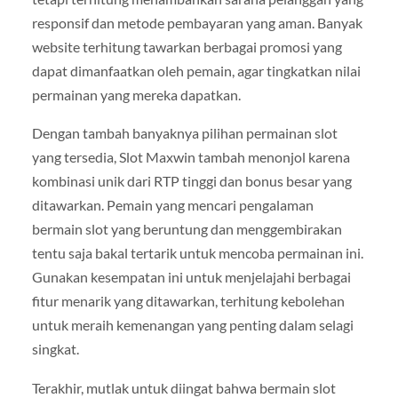
responsif dan metode pembayaran yang aman. Banyak
website terhitung tawarkan berbagai promosi yang
dapat dimanfaatkan oleh pemain, agar tingkatkan nilai
permainan yang mereka dapatkan.
Dengan tambah banyaknya pilihan permainan slot
yang tersedia, Slot Maxwin tambah menonjol karena
kombinasi unik dari RTP tinggi dan bonus besar yang
ditawarkan. Pemain yang mencari pengalaman
bermain slot yang beruntung dan menggembirakan
tentu saja bakal tertarik untuk mencoba permainan ini.
Gunakan kesempatan ini untuk menjelajahi berbagai
fitur menarik yang ditawarkan, terhitung kebolehan
untuk meraih kemenangan yang penting dalam selagi
singkat.
Terakhir, mutlak untuk diingat bahwa bermain slot