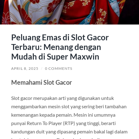
Peluang Emas di Slot Gacor
Terbaru: Menang dengan
Mudah di Super Maxwin
APRIL 8, 2025
/
0 COMMENTS
Memahami Slot Gacor
Slot gacor merupakan arti yang digunakan untuk
menggambarkan mesin slot yang sering beri tambahan
kemenangan kepada pemain. Mesin ini umumnya
punyai Return To Player (RTP) yang tinggi, berarti
kandungan duit yang dipasang pemain bakal lagi dalam