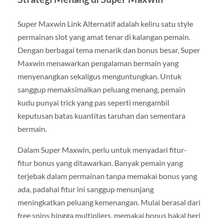
Super Maxwin Link Alternatif adalah keliru satu style
permainan slot yang amat tenar di kalangan pemain.
Dengan berbagai tema menarik dan bonus besar, Super
Maxwin menawarkan pengalaman bermain yang
menyenangkan sekaligus menguntungkan. Untuk
sanggup memaksimalkan peluang menang, pemain
kudu punyai trick yang pas seperti mengambil
keputusan batas kuantitas taruhan dan sementara
bermain.
Dalam Super Maxwin, perlu untuk menyadari fitur-
fitur bonus yang ditawarkan. Banyak pemain yang
terjebak dalam permainan tanpa memakai bonus yang
ada, padahal fitur ini sanggup menunjang
meningkatkan peluang kemenangan. Mulai berasal dari
free spins hingga multipliers, memakai bonus bakal beri