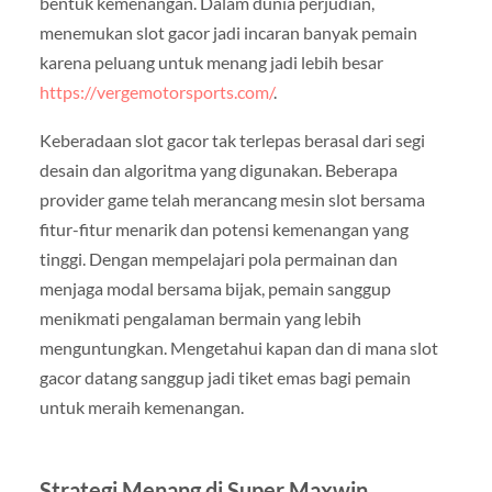
bentuk kemenangan. Dalam dunia perjudian,
menemukan slot gacor jadi incaran banyak pemain
karena peluang untuk menang jadi lebih besar
https://vergemotorsports.com/
.
Keberadaan slot gacor tak terlepas berasal dari segi
desain dan algoritma yang digunakan. Beberapa
provider game telah merancang mesin slot bersama
fitur-fitur menarik dan potensi kemenangan yang
tinggi. Dengan mempelajari pola permainan dan
menjaga modal bersama bijak, pemain sanggup
menikmati pengalaman bermain yang lebih
menguntungkan. Mengetahui kapan dan di mana slot
gacor datang sanggup jadi tiket emas bagi pemain
untuk meraih kemenangan.
Strategi Menang di Super Maxwin