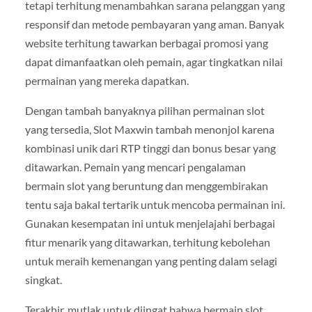
tetapi terhitung menambahkan sarana pelanggan yang
responsif dan metode pembayaran yang aman. Banyak
website terhitung tawarkan berbagai promosi yang
dapat dimanfaatkan oleh pemain, agar tingkatkan nilai
permainan yang mereka dapatkan.
Dengan tambah banyaknya pilihan permainan slot
yang tersedia, Slot Maxwin tambah menonjol karena
kombinasi unik dari RTP tinggi dan bonus besar yang
ditawarkan. Pemain yang mencari pengalaman
bermain slot yang beruntung dan menggembirakan
tentu saja bakal tertarik untuk mencoba permainan ini.
Gunakan kesempatan ini untuk menjelajahi berbagai
fitur menarik yang ditawarkan, terhitung kebolehan
untuk meraih kemenangan yang penting dalam selagi
singkat.
Terakhir, mutlak untuk diingat bahwa bermain slot