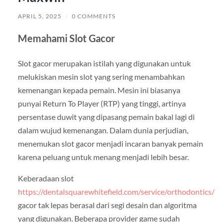
APRIL 5, 2025
/
0 COMMENTS
Memahami Slot Gacor
Slot gacor merupakan istilah yang digunakan untuk
melukiskan mesin slot yang sering menambahkan
kemenangan kepada pemain. Mesin ini biasanya
punyai Return To Player (RTP) yang tinggi, artinya
persentase duwit yang dipasang pemain bakal lagi di
dalam wujud kemenangan. Dalam dunia perjudian,
menemukan slot gacor menjadi incaran banyak pemain
karena peluang untuk menang menjadi lebih besar.
Keberadaan slot
https://dentalsquarewhitefield.com/service/orthodontics/
gacor tak lepas berasal dari segi desain dan algoritma
yang digunakan. Beberapa provider game sudah