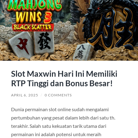
Slot Maxwin Hari Ini Memiliki
RTP Tinggi dan Bonus Besar!
APRIL 6, 2025
/
0 COMMENTS
Dunia permainan slot online sudah mengalami
pertumbuhan yang pesat dalam lebih dari satu th.
terakhir. Salah satu kekuatan tarik utama dari
permainan ini adalah potensi untuk meraih