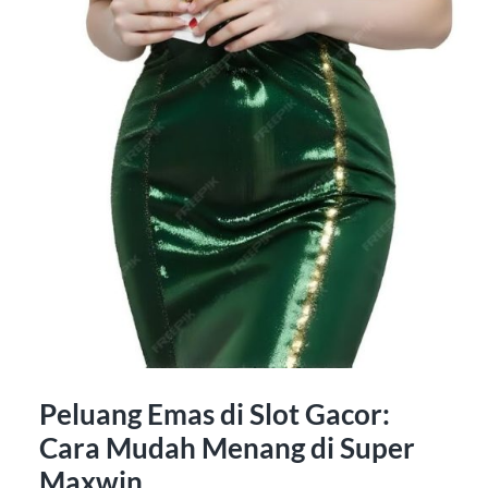
Peluang Emas di Slot Gacor:
Cara Mudah Menang di Super
Maxwin