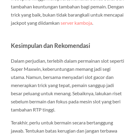
tambahan keuntungan tambahan bagi pemain. Dengan
trick yang baik, bukan tidak barangkali untuk mencapai
jackpot yang diidamkan
server kamboja
.
Kesimpulan dan Rekomendasi
Dalam perjudian, terlebih dalam permainan slot seperti
Super Maxwin, keberuntungan memang jadi segi
utama. Namun, bersama menyadari slot gacor dan
menerapkan trick yang tepat, pemain sanggup jadi
besar peluang untuk menang. Sebaiknya, lakukan riset
sebelum bermain dan fokus pada mesin slot yang beri
tambahan RTP tinggi.
Terakhir, perlu untuk bermain secara bertanggung
jawab. Tentukan batas kerugian dan jangan terbawa