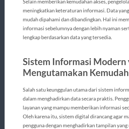
Selain memberikan kemudahan akses, pengelola
meningkatkan keteraturan informasi. Data yang
mudah dipahami dan dibandingkan. Hal ini mem
informasi sebelumnya dengan lebih nyaman se
lengkap berdasarkan data yang tersedia.
Sistem Informasi Modern
Mengutamakan Kemudah
Salah satu keunggulan utama dari sistem infor
dalam menghadirkan data secara praktis. Pengg
layanan yang mampu memberikan informasi seca
Oleh karena itu, sistem digital dirancang aga
pengguna dengan menghadirkan tampilan yang 