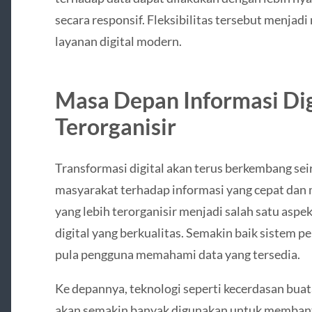
secara responsif. Fleksibilitas tersebut menjad
layanan digital modern.
Masa Depan Informasi Dig
Terorganisir
Transformasi digital akan terus berkembang se
masyarakat terhadap informasi yang cepat dan 
yang lebih terorganisir menjadi salah satu asp
digital yang berkualitas. Semakin baik sistem 
pula pengguna memahami data yang tersedia.
Ke depannya, teknologi seperti kecerdasan bua
akan semakin banyak digunakan untuk membant