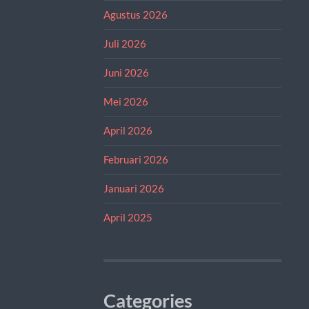
Agustus 2026
Juli 2026
Juni 2026
Mei 2026
April 2026
Februari 2026
Januari 2026
April 2025
Categories