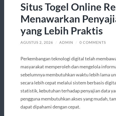
Situs Togel Online R
Menawarkan Penyajia
yang Lebih Praktis
AGUSTUS 2, 2026
/
ADMIN
/
0 COMMENTS
Perkembangan teknologi digital telah membawa
masyarakat memperoleh dan mengelola informasi
sebelumnya membutuhkan waktu lebih lama untu
secara lebih cepat melalui sistem berbasis digi
statistik, kebutuhan terhadap penyajian data y
pengguna membutuhkan akses yang mudah, tampi
dapat dipahami dengan cepat.