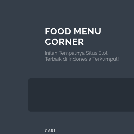
FOOD MENU
CORNER
Inilah Tempatnya Situs Slot
Terbaik di Indonesia Terkumpul!
CARI