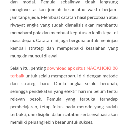
dan modal. Pemula sebaiknya tidak langsung
menginvestasikan jumlah besar atau waktu berjam-
jam tanpa jeda. Membuat catatan hasil percobaan atau
riwayat angka yang sudah dianalisis akan membantu
memahami pola dan membuat keputusan lebih tepat di
masa depan. Catatan ini juga berguna untuk meninjau
kembali strategi dan memperbaiki kesalahan yang
mungkin muncul di awal.
Selain itu, penting
download apk situs NAGAHOKI 88
terbaik
untuk selalu memperbarui diri dengan metode
dan strategi baru. Dunia angka selalu berubah,
sehingga pendekatan yang efektif hari ini belum tentu
relevan besok. Pemula yang terbuka terhadap
pembelajaran, tetap fokus pada metode yang sudah
terbukti, dan disiplin dalam catatan serta evaluasi akan
memiliki peluang lebih besar untuk sukses.