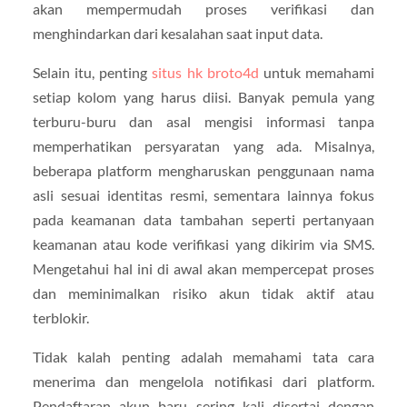
akan mempermudah proses verifikasi dan
menghindarkan dari kesalahan saat input data.
Selain itu, penting
situs hk broto4d
untuk memahami
setiap kolom yang harus diisi. Banyak pemula yang
terburu-buru dan asal mengisi informasi tanpa
memperhatikan persyaratan yang ada. Misalnya,
beberapa platform mengharuskan penggunaan nama
asli sesuai identitas resmi, sementara lainnya fokus
pada keamanan data tambahan seperti pertanyaan
keamanan atau kode verifikasi yang dikirim via SMS.
Mengetahui hal ini di awal akan mempercepat proses
dan meminimalkan risiko akun tidak aktif atau
terblokir.
Tidak kalah penting adalah memahami tata cara
menerima dan mengelola notifikasi dari platform.
Pendaftaran akun baru sering kali disertai dengan