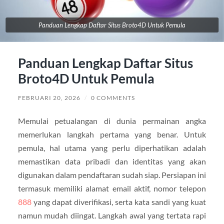
Panduan Lengkap Daftar Situs Broto4D Untuk Pemula
Panduan Lengkap Daftar Situs
Broto4D Untuk Pemula
FEBRUARI 20, 2026
/
0 COMMENTS
Memulai petualangan di dunia permainan angka
memerlukan langkah pertama yang benar. Untuk
pemula, hal utama yang perlu diperhatikan adalah
memastikan data pribadi dan identitas yang akan
digunakan dalam pendaftaran sudah siap. Persiapan ini
termasuk memiliki alamat email aktif, nomor telepon
888
yang dapat diverifikasi, serta kata sandi yang kuat
namun mudah diingat. Langkah awal yang tertata rapi