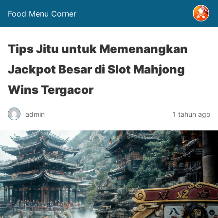
Food Menu Corner
Tips Jitu untuk Memenangkan
Jackpot Besar di Slot Mahjong
Wins Tergacor
admin
1 tahun ago