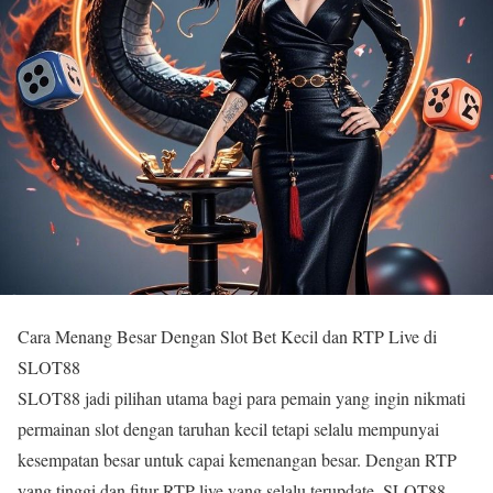
Cara Menang Besar Dengan Slot Bet Kecil dan RTP Live di
SLOT88
SLOT88 jadi pilihan utama bagi para pemain yang ingin nikmati
permainan slot dengan taruhan kecil tetapi selalu mempunyai
kesempatan besar untuk capai kemenangan besar. Dengan RTP
yang tinggi dan fitur RTP live yang selalu terupdate, SLOT88