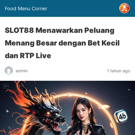
Food Menu Corner
SLOT88 Menawarkan Peluang
Menang Besar dengan Bet Kecil
dan RTP Live
admin
1 tahun ago