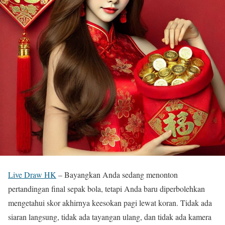
Live Draw HK
– Bayangkan Anda sedang menonton
pertandingan final sepak bola, tetapi Anda baru diperbolehkan
mengetahui skor akhirnya keesokan pagi lewat koran. Tidak ada
siaran langsung, tidak ada tayangan ulang, dan tidak ada kamera