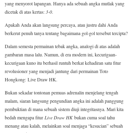
yang menyorot lapangan. Hanya ada sebuah angka mutlak yang
dicetak di atas kertas:
3-0
.
Apakah Anda akan langsung percaya, atau justru dahi Anda
berkerut penuh tanya tentang bagaimana gol-gol tersebut tercipta?
Dalam semesta permainan tebak angka, analogi di atas adalah
gambaran masa lalu. Namun, di era modern ini, kecurigaan-
kecurigaan kuno itu berhasil runtuh berkat kehadiran satu fitur
revolusioner yang menjadi jantung dari permainan Toto
Hongkong: Live Draw HK.
Bukan sekadar tontonan pemuas adrenalin menjelang tengah
malam, siaran langsung pengundian angka ini adalah panggung
pembuktian di mana sebuah sistem diuji integritasnya. Mari kita
bedah mengapa fitur
Live Draw HK
bukan cuma soal tahu
menang atau kalah, melainkan soal menjaga “kesucian” sebuah