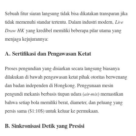
Sebuah fitur siaran langsung tidak bisa dikatakan transparan jika
tidak memenuhi standar tertentu. Dalam industri modern,
Live
Draw HK
yang kredibel memiliki beberapa pilar utama yang
menjaga kejujurannya:
A. Sertifikasi dan Pengawasan Ketat
Proses pengundian yang disiarkan secara langsung biasanya
dilakukan di bawah pengawasan ketat pihak otoritas berwenang
dan badan independen di Hongkong. Penggunaan mesin
pengundi mekanis berbasis tiupan udara (
air-mix
) memastikan
bahwa setiap bola memiliki berat, diameter, dan peluang yang
persis sama ($1:10$) untuk keluar ke permukaan.
B. Sinkronisasi Detik yang Presisi