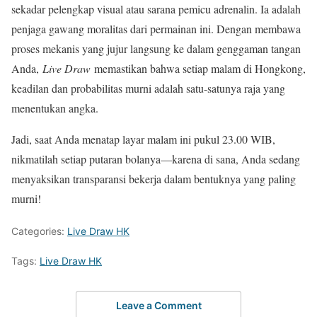
sekadar pelengkap visual atau sarana pemicu adrenalin. Ia adalah
penjaga gawang moralitas dari permainan ini. Dengan membawa
proses mekanis yang jujur langsung ke dalam genggaman tangan
Anda,
Live Draw
memastikan bahwa setiap malam di Hongkong,
keadilan dan probabilitas murni adalah satu-satunya raja yang
menentukan angka.
Jadi, saat Anda menatap layar malam ini pukul 23.00 WIB,
nikmatilah setiap putaran bolanya—karena di sana, Anda sedang
menyaksikan transparansi bekerja dalam bentuknya yang paling
murni!
Categories:
Live Draw HK
Tags:
Live Draw HK
Leave a Comment