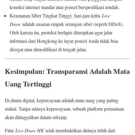
koneksi internet standar atau ponsel berspesifikasi rendah.
Keamanan Siber Tingkat Tinggi: Jam-jam kritis
Live
Draw
adalah sasaran empuk serangan siber (seperti DDoS).
Oleh karena itu, proteksi berlapis diterapkan agar jalur
informasi dari Hongkong ke layar ponsel Anda tidak bisa
dicegat atau dimodifikasi di tengah jalan.
Kesimpulan: Transparansi Adalah Mata
Uang Tertinggi
Di dunia digital, kepercayaan adalah mata uang yang paling
mahal. Tanpa adanya kepercayaan, sebuah platform permainan
akan ditinggalkan dalam sekejap.
Fitur
Live Draw HK
telah membuktikan dirinya lebih dari