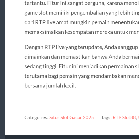
tertentu. Fitur ini sangat berguna, karena men
game slot memiliki pengembalian yang lebih ti
dari RTP live amat mungkin pemain menentukan 
memaksimalkan kesempatan mereka untuk men
Dengan RTP live yang terupdate, Anda sanggup
dimainkan dan memastikan bahwa Anda bermai
sedang tinggi. Fitur ini menjadikan permainan 
terutama bagi pemain yang mendambakan mena
bersama jumlah kecil.
Categories:
Situs Slot Gacor 2025
Tags:
RTP Slot88
,