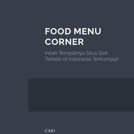
FOOD MENU
CORNER
Inilah Tempatnya Situs Slot
Terbaik di Indonesia Terkumpul!
CARI