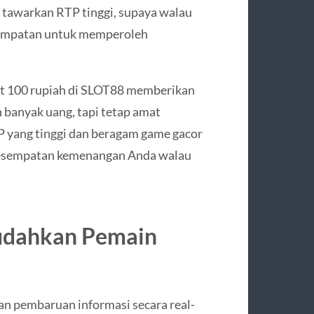
g tawarkan RTP tinggi, supaya walau
esempatan untuk memperoleh
et 100 rupiah di SLOT88 memberikan
 banyak uang, tapi tetap amat
 yang tinggi dan beragam game gacor
kesempatan kemenangan Anda walau
udahkan Pemain
n pembaruan informasi secara real-