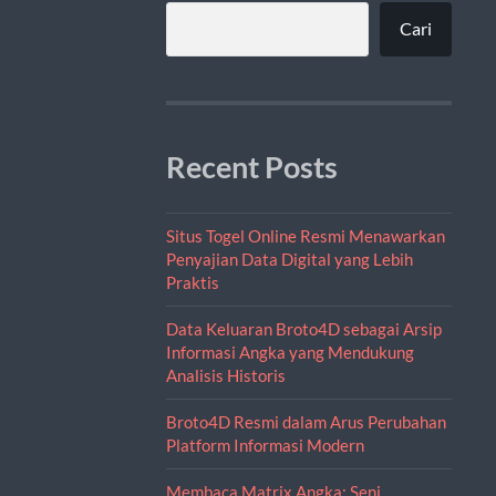
Cari
Recent Posts
Situs Togel Online Resmi Menawarkan
Penyajian Data Digital yang Lebih
Praktis
Data Keluaran Broto4D sebagai Arsip
Informasi Angka yang Mendukung
Analisis Historis
Broto4D Resmi dalam Arus Perubahan
Platform Informasi Modern
Membaca Matrix Angka: Seni