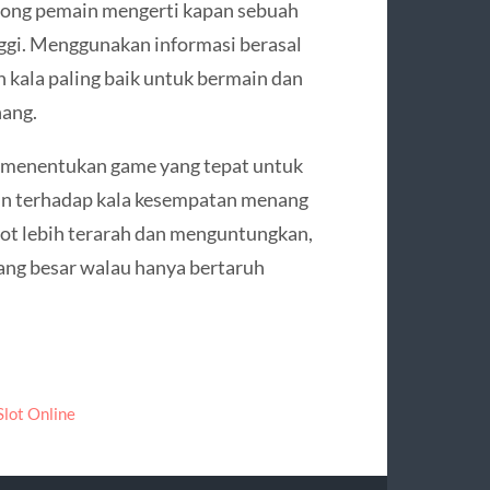
olong pemain mengerti kapan sebuah
nggi. Menggunakan informasi berasal
kala paling baik untuk bermain dan
ang.
 menentukan game yang tepat untuk
n terhadap kala kesempatan menang
slot lebih terarah dan menguntungkan,
ng besar walau hanya bertaruh
Slot Online